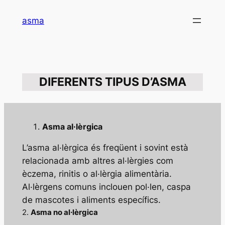
Saltar
asma
al
contenido
DIFERENTS TIPUS D’ASMA
Asma al·lèrgica
L’asma al·lèrgica és freqüent i sovint està
relacionada amb altres al·lèrgies com
èczema, rinitis o al·lèrgia alimentària.
Al·lèrgens comuns inclouen pol·len, caspa
de mascotes i aliments específics.
2.
Asma no al·lèrgica